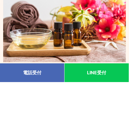
心身ともにリラックスした状態で、マッサージ専用高級オ
電話受付
LINE受付
イルにご希望のアロマオイルをブレンドし、頭から足先ま
で丁寧に施術致します。 自律神経を整える、リラクゼーシ
ョン効果を体験してみませんか。
洗練されたおもてなしと熟練の技術と安心、安
全。