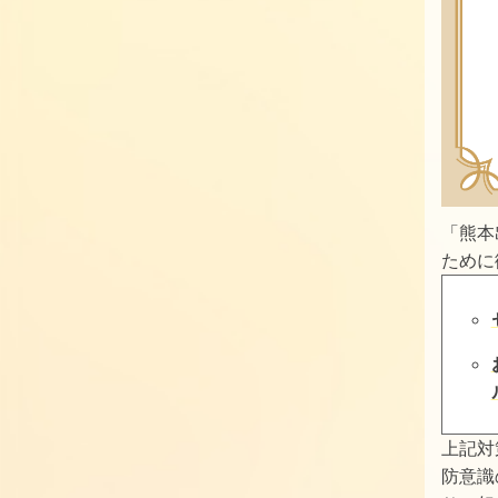
「熊本
ために
上記対
防意識