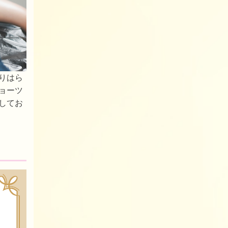
りはら
ョーツ
してお