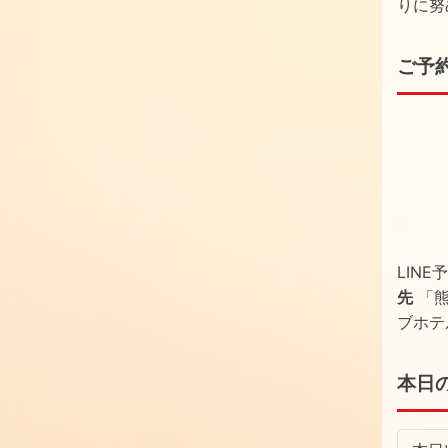
りに努
ご予
LIN
先
「熊
ブホテ
本日