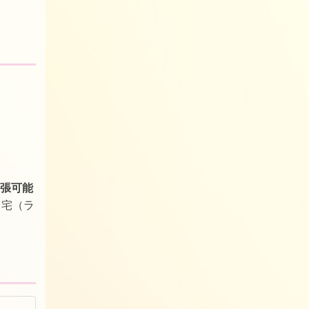
張可能
自宅（ラ