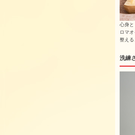
心身と
ロマオ
整える
洗練