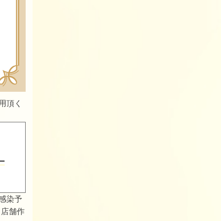
用頂く
ー
感染予
る店舗作