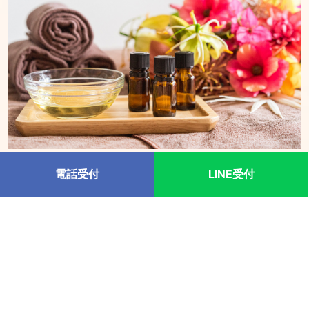
心身ともにリラックスした状態で、マッサージ専用高級オ
電話受付
LINE受付
イルにご希望のアロマオイルをブレンドし、頭から足先ま
で丁寧に施術致します。 自律神経を整える、リラクゼーシ
ョン効果を体験してみませんか。
洗練されたおもてなしと熟練の技術と安心、安
全。