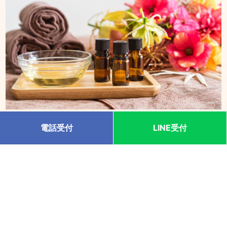
心身ともにリラックスした状態で、マッサージ専用高級オ
電話受付
LINE受付
イルにご希望のアロマオイルをブレンドし、頭から足先ま
で丁寧に施術致します。 自律神経を整える、リラクゼーシ
ョン効果を体験してみませんか。
洗練されたおもてなしと熟練の技術と安心、安
全。