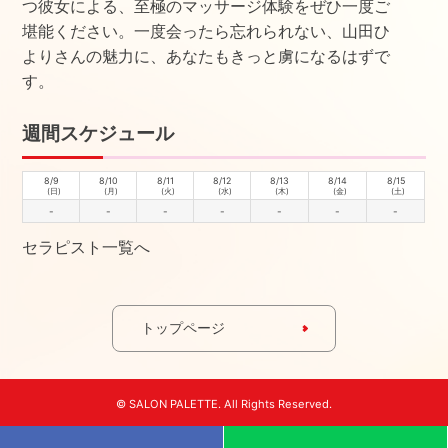
つ彼女による、至極のマッサージ体験をぜひ一度ご
堪能ください。一度会ったら忘れられない、山田ひ
よりさんの魅力に、あなたもきっと虜になるはずで
す。
週間スケジュール
8/9
8/10
8/11
8/12
8/13
8/14
8/15
(日)
(月)
(火)
(水)
(木)
(金)
(土)
-
-
-
-
-
-
-
セラピスト一覧へ
トップページ
© SALON PALETTE. All Rights Reserved.