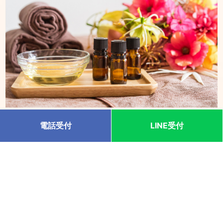
心身ともにリラックスした状態で、マッサージ専用高級オ
電話受付
LINE受付
イルにご希望のアロマオイルをブレンドし、頭から足先ま
で丁寧に施術致します。 自律神経を整える、リラクゼーシ
ョン効果を体験してみませんか。
洗練されたおもてなしと熟練の技術と安心、安
全。