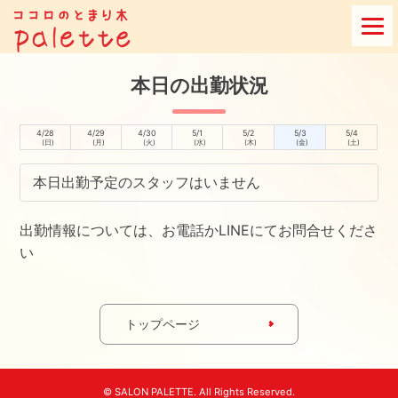
Skip
to
content
本日の出勤状況
4/28
4/29
4/30
5/1
5/2
5/3
5/4
(日)
(月)
(火)
(水)
(木)
(金)
(土)
本日出勤予定のスタッフはいません
出勤情報については、お電話かLINEにてお問合せくださ
い
トップページ
© SALON PALETTE. All Rights Reserved.